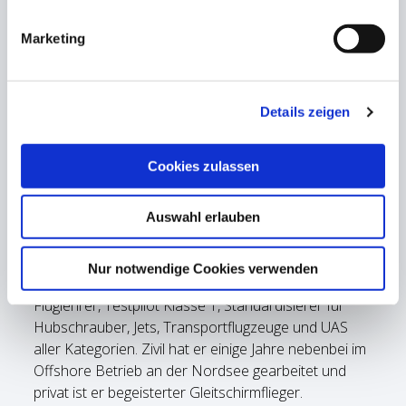
Sicherheitstage 2026
Am 20.03.2026 laden wir erneut alle SPL, PPL-, LAPL-
Marketing
und UL-Lizenzinhaber sowie Erneuerer und
Interessierte zu den Sicherheitstagen ein. Wie in den
Vorjahren bieten wir wieder spannende Fachvorträge
Details zeigen
von Luftfahrtexperten an, mit dem Ziel, die Sicherheit
in der Luftfahrt kontinuierlich zu verbessern.
Cookies zulassen
Wir freuen uns besonders, dieses Jahr
Herrn Claus
Cordes
und Herrn
DR. Thomas Irmer
begrüßen zu
Auswahl erlauben
dürfen.
Claus Cordes
ist Flugsicherheitsoffizier der
Nur notwendige Cookies verwenden
Bundeswehr, Human Factors Trainer und Examiner,
Fluglehrer, Testpilot Klasse 1, Standardisierer für
Hubschrauber, Jets, Transportflugzeuge und UAS
aller Kategorien. Zivil hat er einige Jahre nebenbei im
Offshore Betrieb an der Nordsee gearbeitet und
privat ist er begeisterter Gleitschirmflieger.