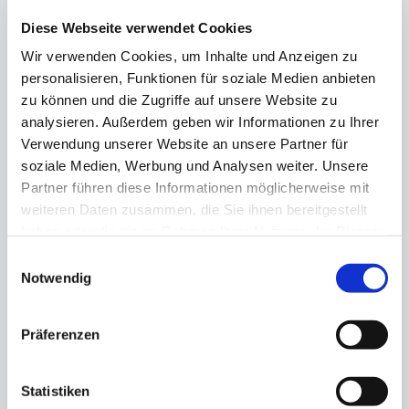
Ein ebenso großer Dank gilt allen Pilotinnen und
Diese Webseite verwendet Cookies
Piloten, die den Weg nach Coburg auf sich
genommen und die Veranstaltung durch ihre aktive
Wir verwenden Cookies, um Inhalte und Anzeigen zu
Teilnahme bereichert haben. Ihr Engagement trägt
personalisieren, Funktionen für soziale Medien anbieten
maßgeblich dazu bei, die Flugsicherheit weiter zu
zu können und die Zugriffe auf unsere Website zu
stärken. Unser Dank gilt auch den Vorständen des
analysieren. Außerdem geben wir Informationen zu Ihrer
Aero Club Coburg,
Michael Eschenbacher
und
Björn
Verwendung unserer Website an unsere Partner für
Gerken
, für ihre aktive Unterstützung im Rahmen der
soziale Medien, Werbung und Analysen weiter. Unsere
Vorbereitungen.
Partner führen diese Informationen möglicherweise mit
weiteren Daten zusammen, die Sie ihnen bereitgestellt
Der Verkehrslandeplartz Coburg freut sich über die
haben oder die sie im Rahmen Ihrer Nutzung der Dienste
gelungene Veranstaltung und den gemeinsamen
gesammelt haben.
Einwilligungsauswahl
Beitrag zur Förderung der Flugsicherheit.
Notwendig
Ihr SÜC VLP Coburg Team
Präferenzen
Statistiken