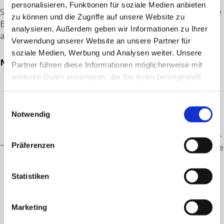
personalisieren, Funktionen für soziale Medien anbieten
Statistik-Cookies helfen Webseiten-Besitzern zu verstehen, wie
zu können und die Zugriffe auf unsere Website zu
Besucher mit Webseiten interagieren, indem Informationen
analysieren. Außerdem geben wir Informationen zu Ihrer
anonym gesammelt und gemeldet werden.
Verwendung unserer Website an unsere Partner für
soziale Medien, Werbung und Analysen weiter. Unsere
Maximale
Name
Anbieter
Zweck
Typ
Partner führen diese Informationen möglicherweise mit
Speicherdauer
weiteren Daten zusammen, die Sie ihnen bereitgestellt
Erfasst Statistiken
haben oder die sie im Rahmen Ihrer Nutzung der Dienste
über Besuche des
gesammelt haben.
Einwilligungsauswahl
Benutzers auf der
Notwendig
Website, wie z. B.
die Anzahl der
www.vlp-
HTTP-
_pk_id#
Besuche,
1 Jahr
Präferenzen
coburg.de
Cookie
durchschnittliche
Verweildauer auf
Statistiken
der Website und
welche Seiten
gelesen wurden.
Marketing
Wird von Piwik