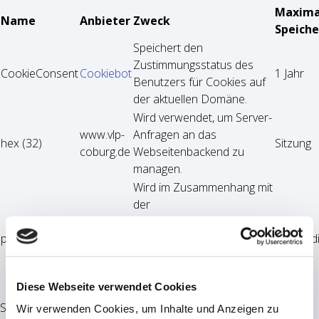
Maxima
Name
Anbieter
Zweck
Speich
Speichert den
Zustimmungsstatus des
CookieConsent
Cookiebot
1 Jahr
Benutzers für Cookies auf
der aktuellen Domäne.
Wird verwendet, um Server-
www.vlp-
Anfragen an das
hex (32)
Sitzung
coburg.de
Webseitenbackend zu
managen.
Wird im Zusammenhang mit
der
Einkaufswagenfunktionalität
www.vlp-
page
verwendet. Erinnert sich
Beständ
coburg.de
beim Auschecken an alle
Wunschzettel und
Diese Webseite verwendet Cookies
Besucherausweise.
Statistiken (2)
Wir verwenden Cookies, um Inhalte und Anzeigen zu