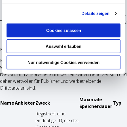
Analytics Platform
genutzt, um
Details zeigen
www.vlp-
Seitenabrufe des
HTTP-
_pk_ses#
1 Tag
coburg.de
Besuchers
Cookie
während der
Cookies zulassen
Sitzung
nachzuverfolgen.
Auswahl erlauben
Marketing (1)
Marketing-Cookies werden verwendet, um Besuchern auf
Nur notwendige Cookies verwenden
Webseiten zu folgen. Die Absicht ist, Anzeigen zu zeigen, die
relevant und ansprechend für den einzelnen Benutzer sind und
daher wertvoller für Publisher und werbetreibende
Drittparteien sind.
Maximale
Name
Anbieter
Zweck
Typ
Speicherdauer
Registriert eine
eindeutige ID, die das