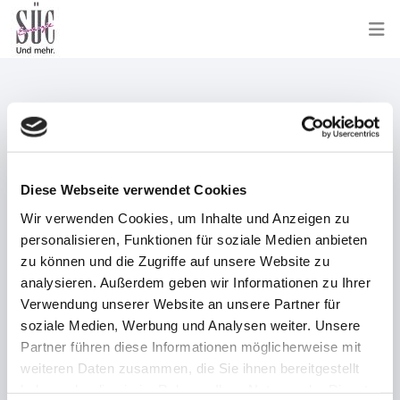
Bitte die für das Benutzerkonto hinterlegte E-Mail-Adresse
eingeben. Der Benutzername wird dann an diese E-Mail-
Diese Webseite verwendet Cookies
Adresse geschickt.
Wir verwenden Cookies, um Inhalte und Anzeigen zu
E-Mail-Adresse
*
personalisieren, Funktionen für soziale Medien anbieten
zu können und die Zugriffe auf unsere Website zu
analysieren. Außerdem geben wir Informationen zu Ihrer
Verwendung unserer Website an unsere Partner für
soziale Medien, Werbung und Analysen weiter. Unsere
SENDEN
Partner führen diese Informationen möglicherweise mit
weiteren Daten zusammen, die Sie ihnen bereitgestellt
haben oder die sie im Rahmen Ihrer Nutzung der Dienste